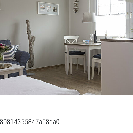
26080814355847a58da0