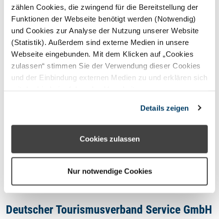
STERNEFERIEN
REGION
zählen Cookies, die zwingend für die Bereitstellung der
Funktionen der Webseite benötigt werden (Notwendig)
und Cookies zur Analyse der Nutzung unserer Website
Oops, an error occurred! Code:
(Statistik). Außerdem sind externe Medien in unsere
202608080121230ee8bd0c
Webseite eingebunden. Mit dem Klicken auf „Cookies
zulassen“ stimmen Sie der Verwendung dieser Cookies
und der Einbindung externen Medien zu und erklären sich
mit der hierbei erfolgenden Verarbeitung
personenbezogener Daten einverstanden. Alternativ
Kontakt
Details zeigen
können Sie über die Schaltfläche „Nur notwendige
Cookies“ ohne die Erklärung einer Einwilligung fortfahren.
Impressum
In diesem Fall werden nur notwendige Cookies
Cookies zulassen
verwendet. Sie können Ihre Einwilligung jederzeit unter
Datenschutzhinweis
den Cookie- Einstellungen widerrufen oder ändern.
Nur notwendige Cookies
Deutscher Tourismusverband Service GmbH