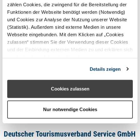
STERNEFERIEN
REGION
zählen Cookies, die zwingend für die Bereitstellung der
Funktionen der Webseite benötigt werden (Notwendig)
und Cookies zur Analyse der Nutzung unserer Website
Oops, an error occurred! Code:
(Statistik). Außerdem sind externe Medien in unsere
20260807170343850bcca8
Webseite eingebunden. Mit dem Klicken auf „Cookies
zulassen“ stimmen Sie der Verwendung dieser Cookies
und der Einbindung externen Medien zu und erklären sich
mit der hierbei erfolgenden Verarbeitung
personenbezogener Daten einverstanden. Alternativ
Kontakt
Details zeigen
können Sie über die Schaltfläche „Nur notwendige
Cookies“ ohne die Erklärung einer Einwilligung fortfahren.
Impressum
In diesem Fall werden nur notwendige Cookies
Cookies zulassen
verwendet. Sie können Ihre Einwilligung jederzeit unter
Datenschutzhinweis
den Cookie- Einstellungen widerrufen oder ändern.
Nur notwendige Cookies
Deutscher Tourismusverband Service GmbH