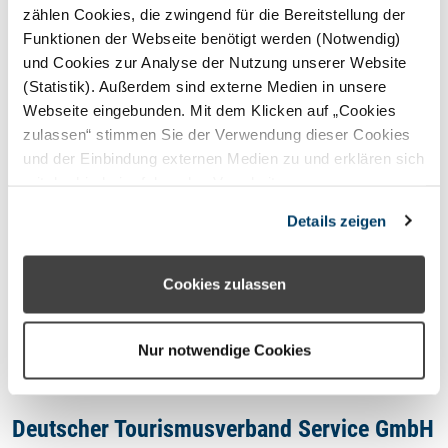
STERNEFERIEN
REGION
zählen Cookies, die zwingend für die Bereitstellung der
Funktionen der Webseite benötigt werden (Notwendig)
und Cookies zur Analyse der Nutzung unserer Website
Oops, an error occurred! Code:
(Statistik). Außerdem sind externe Medien in unsere
20260808064530c55e1ca0
Webseite eingebunden. Mit dem Klicken auf „Cookies
zulassen“ stimmen Sie der Verwendung dieser Cookies
und der Einbindung externen Medien zu und erklären sich
mit der hierbei erfolgenden Verarbeitung
personenbezogener Daten einverstanden. Alternativ
Kontakt
Details zeigen
können Sie über die Schaltfläche „Nur notwendige
Cookies“ ohne die Erklärung einer Einwilligung fortfahren.
Impressum
In diesem Fall werden nur notwendige Cookies
Cookies zulassen
verwendet. Sie können Ihre Einwilligung jederzeit unter
Datenschutzhinweis
den Cookie- Einstellungen widerrufen oder ändern.
Nur notwendige Cookies
Deutscher Tourismusverband Service GmbH