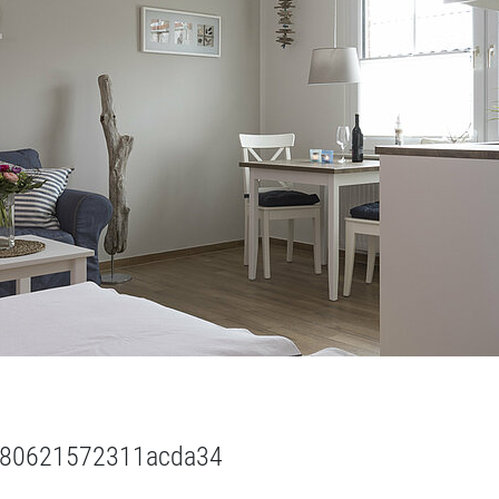
26080621572311acda34