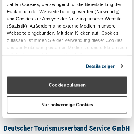
STERNEFERIEN
REGION
zählen Cookies, die zwingend für die Bereitstellung der
Funktionen der Webseite benötigt werden (Notwendig)
und Cookies zur Analyse der Nutzung unserer Website
Oops, an error occurred! Code:
(Statistik). Außerdem sind externe Medien in unsere
20260807064132484006c8
Webseite eingebunden. Mit dem Klicken auf „Cookies
zulassen“ stimmen Sie der Verwendung dieser Cookies
und der Einbindung externen Medien zu und erklären sich
mit der hierbei erfolgenden Verarbeitung
personenbezogener Daten einverstanden. Alternativ
Kontakt
Details zeigen
können Sie über die Schaltfläche „Nur notwendige
Cookies“ ohne die Erklärung einer Einwilligung fortfahren.
Impressum
In diesem Fall werden nur notwendige Cookies
Cookies zulassen
verwendet. Sie können Ihre Einwilligung jederzeit unter
Datenschutzhinweis
den Cookie- Einstellungen widerrufen oder ändern.
Nur notwendige Cookies
Deutscher Tourismusverband Service GmbH