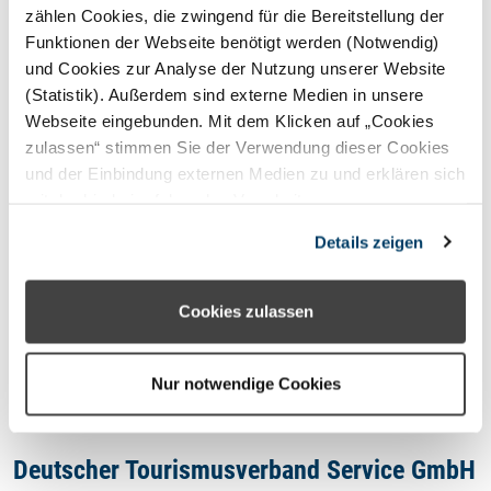
STERNEFERIEN
REGION
zählen Cookies, die zwingend für die Bereitstellung der
Funktionen der Webseite benötigt werden (Notwendig)
und Cookies zur Analyse der Nutzung unserer Website
Oops, an error occurred! Code:
(Statistik). Außerdem sind externe Medien in unsere
20260809154308941fd35f
Webseite eingebunden. Mit dem Klicken auf „Cookies
zulassen“ stimmen Sie der Verwendung dieser Cookies
und der Einbindung externen Medien zu und erklären sich
mit der hierbei erfolgenden Verarbeitung
personenbezogener Daten einverstanden. Alternativ
Kontakt
Details zeigen
können Sie über die Schaltfläche „Nur notwendige
Cookies“ ohne die Erklärung einer Einwilligung fortfahren.
Impressum
In diesem Fall werden nur notwendige Cookies
Cookies zulassen
verwendet. Sie können Ihre Einwilligung jederzeit unter
Datenschutzhinweis
den Cookie- Einstellungen widerrufen oder ändern.
Nur notwendige Cookies
Deutscher Tourismusverband Service GmbH