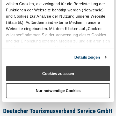
STERNEFERIEN
REGION
zählen Cookies, die zwingend für die Bereitstellung der
Funktionen der Webseite benötigt werden (Notwendig)
und Cookies zur Analyse der Nutzung unserer Website
Oops, an error occurred! Code:
(Statistik). Außerdem sind externe Medien in unsere
2026080722125352e0c8ac
Webseite eingebunden. Mit dem Klicken auf „Cookies
zulassen“ stimmen Sie der Verwendung dieser Cookies
und der Einbindung externen Medien zu und erklären sich
mit der hierbei erfolgenden Verarbeitung
personenbezogener Daten einverstanden. Alternativ
Kontakt
Details zeigen
können Sie über die Schaltfläche „Nur notwendige
Cookies“ ohne die Erklärung einer Einwilligung fortfahren.
Impressum
In diesem Fall werden nur notwendige Cookies
Cookies zulassen
verwendet. Sie können Ihre Einwilligung jederzeit unter
Datenschutzhinweis
den Cookie- Einstellungen widerrufen oder ändern.
Nur notwendige Cookies
Deutscher Tourismusverband Service GmbH