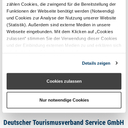
STERNEFERIEN
REGION
zählen Cookies, die zwingend für die Bereitstellung der
Funktionen der Webseite benötigt werden (Notwendig)
und Cookies zur Analyse der Nutzung unserer Website
Oops, an error occurred! Code:
(Statistik). Außerdem sind externe Medien in unsere
202608062135566babbcb6
Webseite eingebunden. Mit dem Klicken auf „Cookies
zulassen“ stimmen Sie der Verwendung dieser Cookies
und der Einbindung externen Medien zu und erklären sich
mit der hierbei erfolgenden Verarbeitung
personenbezogener Daten einverstanden. Alternativ
Kontakt
Details zeigen
können Sie über die Schaltfläche „Nur notwendige
Cookies“ ohne die Erklärung einer Einwilligung fortfahren.
Impressum
In diesem Fall werden nur notwendige Cookies
Cookies zulassen
verwendet. Sie können Ihre Einwilligung jederzeit unter
Datenschutzhinweis
den Cookie- Einstellungen widerrufen oder ändern.
Nur notwendige Cookies
Deutscher Tourismusverband Service GmbH