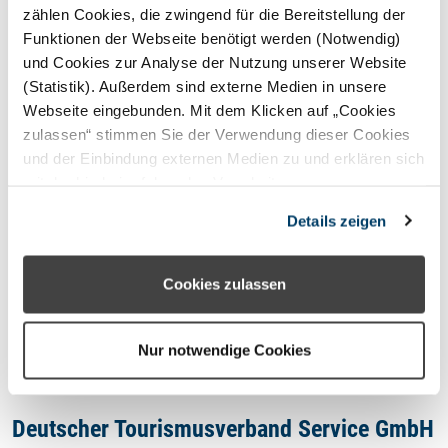
STERNEFERIEN
REGION
zählen Cookies, die zwingend für die Bereitstellung der
Funktionen der Webseite benötigt werden (Notwendig)
und Cookies zur Analyse der Nutzung unserer Website
Oops, an error occurred! Code:
(Statistik). Außerdem sind externe Medien in unsere
20260809025324c954443f
Webseite eingebunden. Mit dem Klicken auf „Cookies
zulassen“ stimmen Sie der Verwendung dieser Cookies
und der Einbindung externen Medien zu und erklären sich
mit der hierbei erfolgenden Verarbeitung
personenbezogener Daten einverstanden. Alternativ
Kontakt
Details zeigen
können Sie über die Schaltfläche „Nur notwendige
Cookies“ ohne die Erklärung einer Einwilligung fortfahren.
Impressum
In diesem Fall werden nur notwendige Cookies
Cookies zulassen
verwendet. Sie können Ihre Einwilligung jederzeit unter
Datenschutzhinweis
den Cookie- Einstellungen widerrufen oder ändern.
Nur notwendige Cookies
Deutscher Tourismusverband Service GmbH