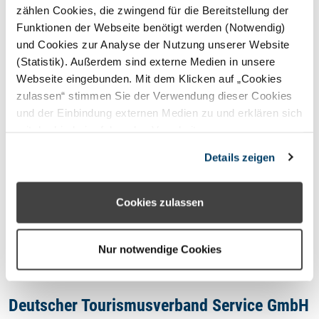
STERNEFERIEN
REGION
zählen Cookies, die zwingend für die Bereitstellung der
Funktionen der Webseite benötigt werden (Notwendig)
und Cookies zur Analyse der Nutzung unserer Website
Oops, an error occurred! Code:
(Statistik). Außerdem sind externe Medien in unsere
202608070016015e91f9bb
Webseite eingebunden. Mit dem Klicken auf „Cookies
zulassen“ stimmen Sie der Verwendung dieser Cookies
und der Einbindung externen Medien zu und erklären sich
mit der hierbei erfolgenden Verarbeitung
personenbezogener Daten einverstanden. Alternativ
Kontakt
Details zeigen
können Sie über die Schaltfläche „Nur notwendige
Cookies“ ohne die Erklärung einer Einwilligung fortfahren.
Impressum
In diesem Fall werden nur notwendige Cookies
Cookies zulassen
verwendet. Sie können Ihre Einwilligung jederzeit unter
Datenschutzhinweis
den Cookie- Einstellungen widerrufen oder ändern.
Nur notwendige Cookies
Deutscher Tourismusverband Service GmbH