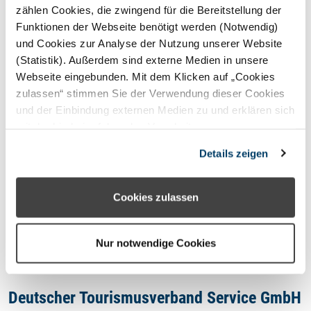
STERNEFERIEN
REGION
zählen Cookies, die zwingend für die Bereitstellung der
Funktionen der Webseite benötigt werden (Notwendig)
und Cookies zur Analyse der Nutzung unserer Website
Oops, an error occurred! Code:
(Statistik). Außerdem sind externe Medien in unsere
202608060554179347411e
Webseite eingebunden. Mit dem Klicken auf „Cookies
zulassen“ stimmen Sie der Verwendung dieser Cookies
und der Einbindung externen Medien zu und erklären sich
mit der hierbei erfolgenden Verarbeitung
personenbezogener Daten einverstanden. Alternativ
Kontakt
Details zeigen
können Sie über die Schaltfläche „Nur notwendige
Cookies“ ohne die Erklärung einer Einwilligung fortfahren.
Impressum
In diesem Fall werden nur notwendige Cookies
Cookies zulassen
verwendet. Sie können Ihre Einwilligung jederzeit unter
Datenschutzhinweis
den Cookie- Einstellungen widerrufen oder ändern.
Nur notwendige Cookies
Deutscher Tourismusverband Service GmbH